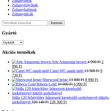
Zuhanyajtók
Zuhanyfolyókák
Zuhanykabinok
Zuhanytálcák
Keresés
Keresés
a
következőre:
Gyártó
Akciós termékek
Origin
Arte Amazonia brown
4 990
Ft
2
Current
price
990
Ft
price
Origin
was:
Capri WC-papír tartó
13 900
Ft
9
is:
Current
price
4
730
Ft
2
price
Original
Current
was:
990 Ft
Sherwood beige
13 000
Ft
8 990
Ft
990 Ft.
is:
Original
price
Current
price
13
Ribeca Gold
10 000
Ft
6 990
Ft
9
price
was:
price
is:
900 Ft
730 Ft.
was:
13
is:
8
10
000 Ft.
6
990 Ft.
Stilla 120 fehér/tölgy bútorszett kiegészítő szekrénnyel+tükrös
Original
Current
000 Ft.
990 Ft.
szekrénnyel
326 140
Ft
228 300
Ft
price
price
was:
is: