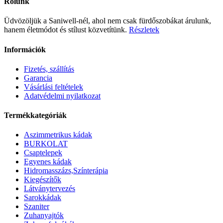
Rólunk
326
228
140 Ft.
300 Ft.
Üdvözöljük a Saniwell-nél, ahol nem csak fürdőszobákat árulunk,
hanem életmódot és stílust közvetítünk.
Részletek
Információk
Fizetés, szállítás
Garancia
Vásárlási feltételek
Adatvédelmi nyilatkozat
Termékkategóriák
Aszimmetrikus kádak
BURKOLAT
Csaptelepek
Egyenes kádak
Hidromasszázs,Színterápia
Kiegészítők
Látványtervezés
Sarokkádak
Szaniter
Zuhanyajtók