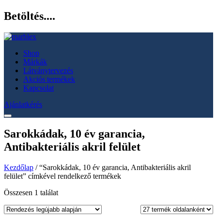
Betöltés....
Shop
Márkák
Látványtervezés
Akciós termékek
Kapcsolat
Ajánlatkérés
Sarokkádak, 10 év garancia,
Antibakteriális akril felület
Kezdőlap
/ “Sarokkádak, 10 év garancia, Antibakteriális akril
felület” címkével rendelkező termékek
Összesen 1 találat