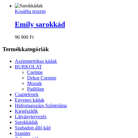
Kosárba teszem
Emily sarokkád
96 900
Ft
Termékkategóriák
Aszimmetrikus kádak
BURKOLAT
Csempe
Dekor Csempe
Mozaik
Padlólap
Csaptelepek
Egyenes kádak
Hidromasszázs,Színterápia
Kiegészítők
Látványtervezés
Sarokkádak
Szabadon álló kád
Szaniter