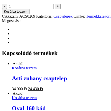
900 Ft.
930 Ft.
Mamba
-
+
magas
Kosárba teszem
mosdó
Cikkszám:
ACS0269
Kategória:
Csaptelepek
Címke:
Termékkategóri
csaptelep
Megosztás :
mennyiség
Kapcsolódó termékek
Akció!
Kosárba teszem
Asti zuhany csaptelep
Original
Current
34 900
Ft
24 430
Ft
price
price
Akció!
was:
is:
Kosárba teszem
34
24
900 Ft.
430 Ft.
Oval 160 kád