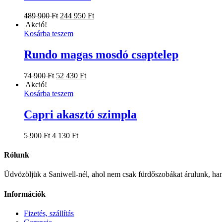
Original
Current
489 900
Ft
244 950
Ft
price
price
Akció!
was:
is:
Kosárba teszem
489
244
900 Ft.
950 Ft.
Rundo magas mosdó csaptelep
Original
Current
74 900
Ft
52 430
Ft
price
price
Akció!
was:
is:
Kosárba teszem
74
52
900 Ft.
430 Ft.
Capri akasztó szimpla
Original
Current
5 900
Ft
4 130
Ft
price
price
was:
is:
Rólunk
5
4
900 Ft.
130 Ft.
Üdvözöljük a Saniwell-nél, ahol nem csak fürdőszobákat árulunk, han
Információk
Fizetés, szállítás