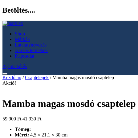
Betöltés....
Shop
Márkák
Látványtervezés
Akciós termékek
Kapcsolat
Ajánlatkérés
Kezdőlap
/
Csaptelepek
/ Mamba magas mosdó csaptelep
Akció!
Mamba magas mosdó csaptelep
Original
Current
59 900
Ft
41 930
Ft
price
price
Tömeg:
-
was:
is:
Méret:
4,5 × 21,1 × 30 cm
59
41