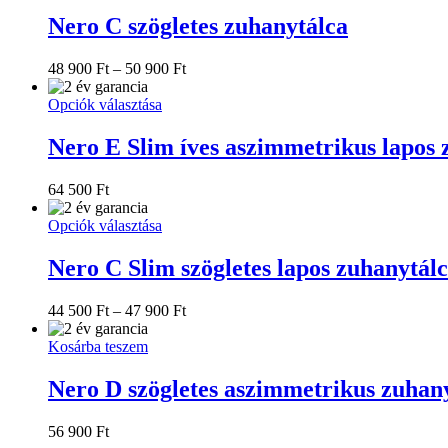
a
terméknek
Nero C szögletes zuhanytálca
több
variációja
Ártartomány:
48 900
Ft
–
50 900
Ft
van.
48
A
Ennek
900 Ft
Opciók választása
változatok
a
-
a
terméknek
50
Nero E Slim íves aszimmetrikus lapos 
termékoldalon
több
900 Ft
választhatók
variációja
ki
64 500
Ft
van.
A
Ennek
Opciók választása
változatok
a
a
terméknek
Nero C Slim szögletes lapos zuhanytál
termékoldalon
több
választhatók
variációja
ki
Ártartomány:
44 500
Ft
–
47 900
Ft
van.
44
A
500 Ft
Kosárba teszem
változatok
-
a
47
Nero D szögletes aszimmetrikus zuhan
termékoldalon
900 Ft
választhatók
ki
56 900
Ft