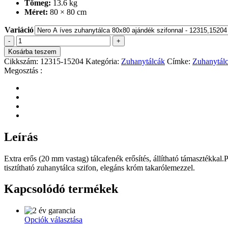
Tömeg:
13.6 kg
45
Méret:
80 × 80 cm
900 Ft
Variáció
Nero
-
+
A
Kosárba teszem
íves
Cikkszám:
12315-15204
Kategória:
Zuhanytálcák
Címke:
Zuhanytálc
zuhanytálca
Megosztás :
mennyiség
Leírás
Extra erős (20 mm vastag) tálcafenék erősítés, állítható támasztékkal.
tisztítható zuhanytálca szifon, elegáns króm takarólemezzel.
Kapcsolódó termékek
Ennek
Opciók választása