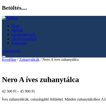
Betöltés....
Shop
Márkák
Látványtervezés
Akciós termékek
Kapcsolat
Ajánlatkérés
Kezdőlap
/
Zuhanytálcák
/ Nero A íves zuhanytálca
Nero A íves zuhanytálca
Ártartomány:
42 500
Ft
–
45 900
Ft
42
Íves zuhanytálcák, csúszásgátló felülettel. Minden zuhanytálcáh
500 Ft
-