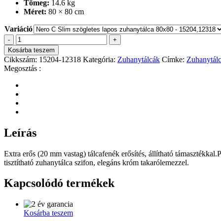
Tömeg:
14.6 kg
47
Méret:
80 × 80 cm
900 Ft
Variáció
Nero
-
+
C
Kosárba teszem
Slim
Cikkszám:
15204-12318
Kategória:
Zuhanytálcák
Címke:
Zuhanytálc
szögletes
Megosztás :
lapos
zuhanytálca
mennyiség
Leírás
Extra erős (20 mm vastag) tálcafenék erősítés, állítható támasztékkal.
tisztítható zuhanytálca szifon, elegáns króm takarólemezzel.
Kapcsolódó termékek
Kosárba teszem