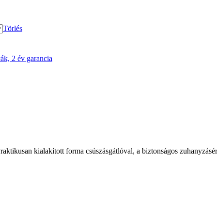
Törlés
ák, 2 év garancia
Praktikusan kialakított forma csúszásgátlóval, a biztonságos zuhanyzásé