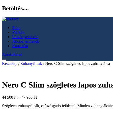
Betöltés....
Shop
Márkák
Látványtervezés
Akciós termékek
Kapcsolat
Ajánlatkérés
Kezdőlap
/
Zuhanytálcák
/ Nero C Slim szögletes lapos zuhanytálca
Nero C Slim szögletes lapos zuh
Ártartomány:
44 500
Ft
–
47 900
Ft
44
Szögletes zuhanytálcák, csúszásgátló felülettel. Minden zuhanyt
500 Ft
-