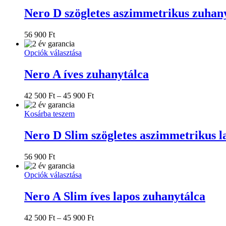
Nero D szögletes aszimmetrikus zuhan
56 900
Ft
Ennek
Opciók választása
a
terméknek
Nero A íves zuhanytálca
több
variációja
Ártartomány:
42 500
Ft
–
45 900
Ft
van.
42
A
500 Ft
Kosárba teszem
változatok
-
a
45
Nero D Slim szögletes aszimmetrikus l
termékoldalon
900 Ft
választhatók
ki
56 900
Ft
Ennek
Opciók választása
a
terméknek
Nero A Slim íves lapos zuhanytálca
több
variációja
Ártartomány:
42 500
Ft
–
45 900
Ft
van.