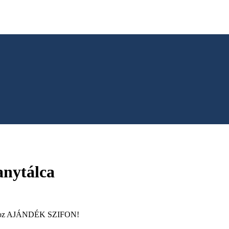
anytálca
álcához AJÁNDÉK SZIFON!