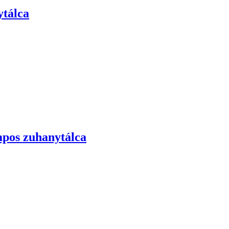
ytálca
apos zuhanytálca