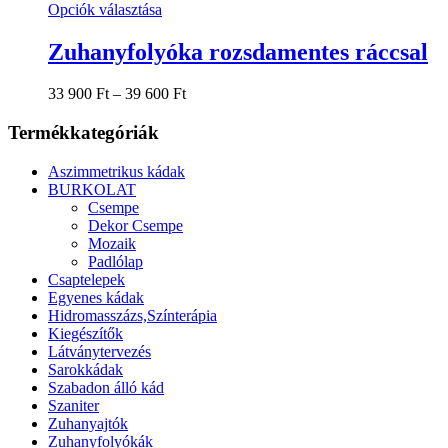
Ennek
Opciók választása
a
terméknek
Zuhanyfolyóka rozsdamentes ráccsal
több
variációja
Ártartomány:
33 900
Ft
–
39 600
Ft
van.
33
A
900 Ft
Termékkategóriák
változatok
-
a
39
termékoldalon
Aszimmetrikus kádak
600 Ft
választhatók
BURKOLAT
ki
Csempe
Dekor Csempe
Mozaik
Padlólap
Csaptelepek
Egyenes kádak
Hidromasszázs,Színterápia
Kiegészítők
Látványtervezés
Sarokkádak
Szabadon álló kád
Szaniter
Zuhanyajtók
Zuhanyfolyókák