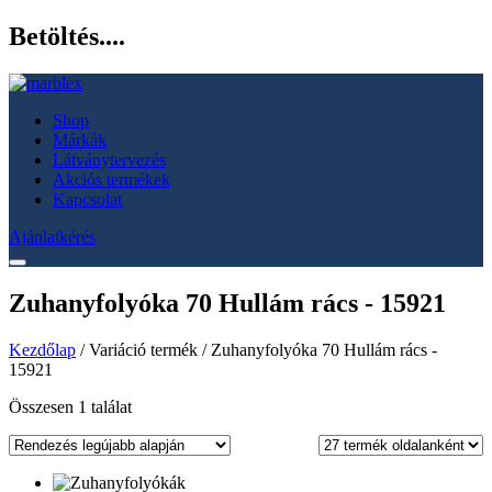
Betöltés....
Shop
Márkák
Látványtervezés
Akciós termékek
Kapcsolat
Ajánlatkérés
Zuhanyfolyóka 70 Hullám rács - 15921
Kezdőlap
/ Variáció termék / Zuhanyfolyóka 70 Hullám rács -
15921
Összesen 1 találat