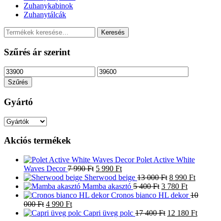
Zuhanykabinok
Zuhanytálcák
Keresés
Keresés
a
következőre:
Szűrés ár szerint
Min
Max
ár
ár
Szűrés
Gyártó
Akciós termékek
Polet Active White
Original
Current
Waves Decor
7 990
Ft
5 990
Ft
price
price
Original
Current
Sherwood beige
13 000
Ft
8 990
Ft
was:
is:
Original
price
Current
price
Mamba akasztó
5 400
Ft
3 780
Ft
7
5
price
was:
price
is:
Cronos bianco HL dekor
10
Original
Current
990 Ft.
990 Ft.
was:
13
is:
8
000
Ft
4 990
Ft
price
price
5
Original
000 Ft.
3
990 Ft.
Current
Capri üveg polc
17 400
Ft
12 180
Ft