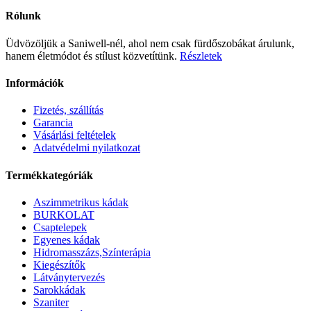
was:
is:
400 Ft.
price
780 Ft.
price
10
4
was:
is:
Rólunk
000 Ft.
990 Ft.
17
12
400 Ft.
180 Ft.
Üdvözöljük a Saniwell-nél, ahol nem csak fürdőszobákat árulunk,
hanem életmódot és stílust közvetítünk.
Részletek
Információk
Fizetés, szállítás
Garancia
Vásárlási feltételek
Adatvédelmi nyilatkozat
Termékkategóriák
Aszimmetrikus kádak
BURKOLAT
Csaptelepek
Egyenes kádak
Hidromasszázs,Színterápia
Kiegészítők
Látványtervezés
Sarokkádak
Szaniter