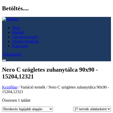
Betöltés....
Shop
Márkák
Látványtervezés
Akciós termékek
Kapcsolat
Ajánlatkérés
Nero C szögletes zuhanytálca 90x90 -
15204,12321
Kezdőlap
/ Variáció termék / Nero C szögletes zuhanytálca 90x90 -
15204,12321
Összesen 1 találat