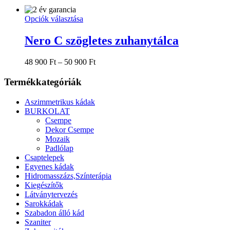
Ennek
Opciók választása
a
terméknek
Nero C szögletes zuhanytálca
több
variációja
Ártartomány:
48 900
Ft
–
50 900
Ft
van.
48
A
900 Ft
Termékkategóriák
változatok
-
a
50
termékoldalon
Aszimmetrikus kádak
900 Ft
választhatók
BURKOLAT
ki
Csempe
Dekor Csempe
Mozaik
Padlólap
Csaptelepek
Egyenes kádak
Hidromasszázs,Színterápia
Kiegészítők
Látványtervezés
Sarokkádak
Szabadon álló kád
Szaniter