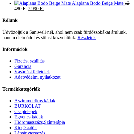
8
was:
price
is:
price
000 Ft.
Alaplana Bodo Beige Mate
12
580 Ft.
Original
Current
8
was:
4
is:
480
Ft
7 990
Ft
price
price
610 Ft.
8
990 Ft.
5
was:
is:
490 Ft.
990 Ft.
Rólunk
12
7
480 Ft.
990 Ft.
Üdvözöljük a Saniwell-nél, ahol nem csak fürdőszobákat árulunk,
hanem életmódot és stílust közvetítünk.
Részletek
Információk
Fizetés, szállítás
Garancia
Vásárlási feltételek
Adatvédelmi nyilatkozat
Termékkategóriák
Aszimmetrikus kádak
BURKOLAT
Csaptelepek
Egyenes kádak
Hidromasszázs,Színterápia
Kiegészítők
Látványtervezés