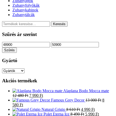
Zuhanyajtók
Zuhanyfolyókák
Zuhanykabinok
Zuhanytálcák
Keresés
Keresés
a
következőre:
Szűrés ár szerint
Min
Max
ár
ár
Szűrés
Gyártó
Akciós termékek
Alaplana Bodo Mocca mate
Original
Current
12 480
Ft
7 990
Ft
price
price
Original
Famous Grey Decor
13 000
Ft
8
Current
was:
is:
price
580
Ft
price
12
7
Original
Current
was:
Natural Grigio
8 610
Ft
4 990
Ft
is:
480 Ft.
990 Ft.
price
Original
price
Current
13
Polet Eterna Ice
8 490
Ft
5 990
Ft