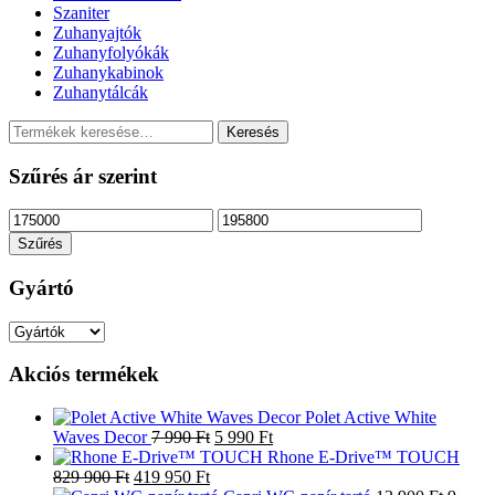
Szaniter
Zuhanyajtók
Zuhanyfolyókák
Zuhanykabinok
Zuhanytálcák
Keresés
Keresés
a
következőre:
Szűrés ár szerint
Min
Max
ár
ár
Szűrés
Gyártó
Akciós termékek
Polet Active White
Original
Current
Waves Decor
7 990
Ft
5 990
Ft
price
price
Rhone E-Drive™ TOUCH
Original
Current
was:
is:
829 900
Ft
419 950
Ft