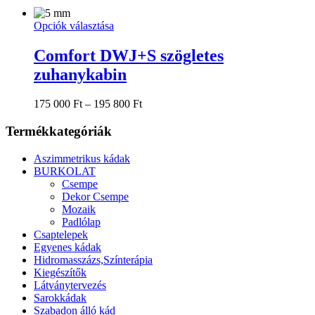
Ennek
Opciók választása
a
terméknek
Comfort DWJ+S szögletes
több
zuhanykabin
variációja
van.
A
Ártartomány:
175 000
Ft
–
195 800
Ft
változatok
175
a
000 Ft
Termékkategóriák
termékoldalon
-
választhatók
195
Aszimmetrikus kádak
ki
800 Ft
BURKOLAT
Csempe
Dekor Csempe
Mozaik
Padlólap
Csaptelepek
Egyenes kádak
Hidromasszázs,Színterápia
Kiegészítők
Látványtervezés
Sarokkádak
Szabadon álló kád