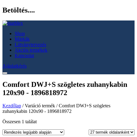
Betöltés....
Shop
Márkák
Látványtervezés
Akciós termékek
Kapcsolat
Ajánlatkérés
Comfort DWJ+S szögletes zuhanykabin
120x90 - 1896818972
Kezdőlap
/ Variáció termék / Comfort DWJ+S szögletes
zuhanykabin 120x90 - 1896818972
Összesen 1 találat