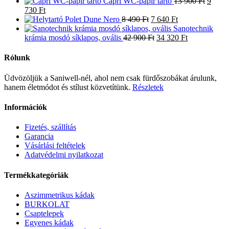
price
price
7
5
Origin
Capri WC-papír tartó
13 900
Ft
9
Current
was:
is:
990 Ft.
990 Ft.
price
730
Ft
price
829
419
Original
Current
was:
Polet Dune Nero
8 490
Ft
7 640
Ft
is:
900 Ft.
950 Ft.
price
price
13
Sanotechnik
9
was:
Original
is:
Current
900 Ft
krámia mosdó síklapos, ovális
42 900
Ft
34 320
Ft
730 Ft.
8
price
7
price
490 Ft.
was:
640 Ft.
is:
Rólunk
42
34
900 Ft.
320 Ft.
Üdvözöljük a Saniwell-nél, ahol nem csak fürdőszobákat árulunk,
hanem életmódot és stílust közvetítünk.
Részletek
Információk
Fizetés, szállítás
Garancia
Vásárlási feltételek
Adatvédelmi nyilatkozat
Termékkategóriák
Aszimmetrikus kádak
BURKOLAT
Csaptelepek
Egyenes kádak