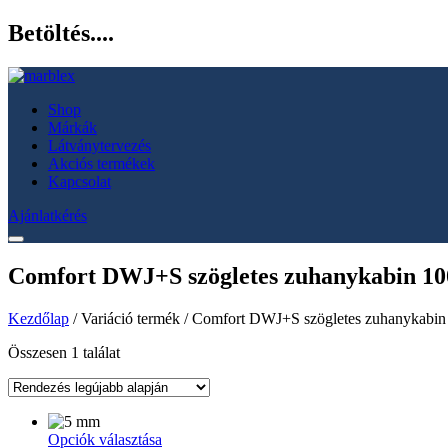
Betöltés....
Shop
Márkák
Látványtervezés
Akciós termékek
Kapcsolat
Ajánlatkérés
Comfort DWJ+S szögletes zuhanykabin 10
Kezdőlap
/ Variáció termék / Comfort DWJ+S szögletes zuhanykabi
Összesen 1 találat
Ennek
Opciók választása