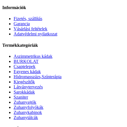
Információk
Fizetés, szállítás
Garancia
Vásárlási feltételek
Adatvédelmi nyilatkozat
Termékkategóriák
Aszimmetrikus kádak
BURKOLAT
Csaptelepek
Egyenes kádak
Hidromasszázs,Színterápia
Kiegészítők
Látványtervezés
Sarokkádak
Szaniter
Zuhanyajtók
Zuhanyfolyókák
Zuhanykabinok
Zuhanytálcák