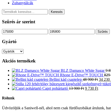
Zuhanytálcák
Keresés
Keresés
a
következőre:
Szűrés ár szerint
Min
Max
Szűrés
ár
ár
Gyártó
Akciós termékek
BLZ Damasco White Sugar
9 
Rhone E-Drive™ TOUCH
829
Origina
Bellini kád csaptelep
48 900
Ft
34 230
price
Original
Current
was:
Capri pohártartó
13 900
Ft
9 730
Ft
price
price
48
was:
is:
900 Ft.
Rólunk
13
9
900 Ft.
730 Ft.
Üdvözöljük a Saniwell-nél, ahol nem csak fürdőszobákat árulunk, han