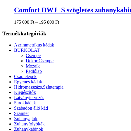
a
terméknek
Comfort DWJ+S szögletes zuhanykabi
több
variációja
Ártartomány:
175 000
Ft
–
195 800
Ft
van.
175
A
000 Ft
Termékkategóriák
változatok
-
a
195
termékoldalon
Aszimmetrikus kádak
800 Ft
választhatók
BURKOLAT
ki
Csempe
Dekor Csempe
Mozaik
Padlólap
Csaptelepek
Egyenes kádak
Hidromasszázs,Színterápia
Kiegészítők
Látványtervezés
Sarokkádak
Szabadon álló kád
Szaniter
Zuhanyajtók
Zuhanyfolyókák
Zuhanykabinok