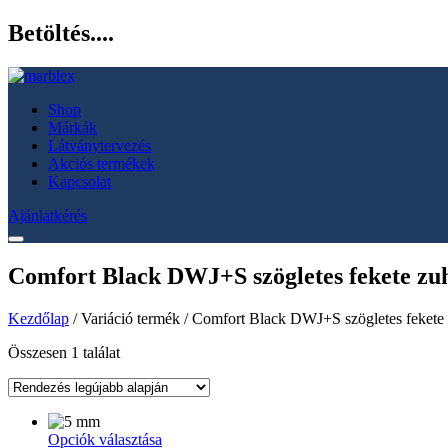
Betöltés....
Shop
Márkák
Látványtervezés
Akciós termékek
Kapcsolat
Ajánlatkérés
Comfort Black DWJ+S szögletes fekete zuh
Kezdőlap
/ Variáció termék / Comfort Black DWJ+S szögletes fekete
Összesen 1 találat
Ennek
Opciók választása