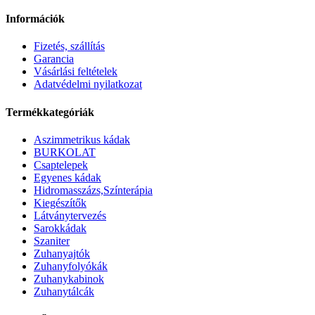
Információk
Fizetés, szállítás
Garancia
Vásárlási feltételek
Adatvédelmi nyilatkozat
Termékkategóriák
Aszimmetrikus kádak
BURKOLAT
Csaptelepek
Egyenes kádak
Hidromasszázs,Színterápia
Kiegészítők
Látványtervezés
Sarokkádak
Szaniter
Zuhanyajtók
Zuhanyfolyókák
Zuhanykabinok
Zuhanytálcák