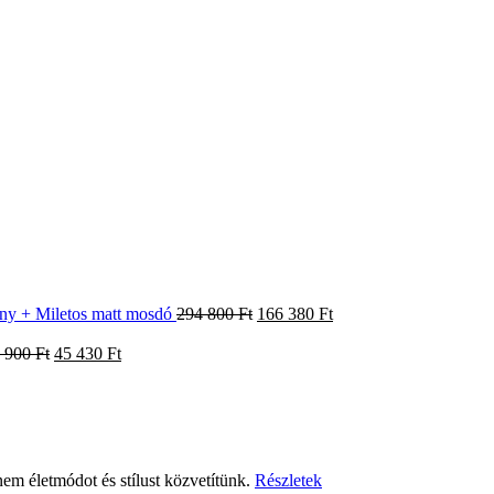
Original
Current
ény + Miletos matt mosdó
294 800
Ft
166 380
Ft
price
price
Original
Current
was:
is:
 900
Ft
45 430
Ft
price
price
294
166
urrent
was:
is:
800 Ft.
380 Ft.
rice
64
45
:
900 Ft.
430 Ft.
30 Ft.
em életmódot és stílust közvetítünk.
Részletek