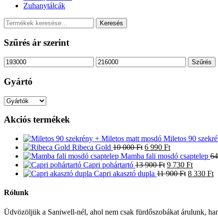
Zuhanytálcák
Keresés
Keresés
a
következőre:
Szűrés ár szerint
Min
Max
Szűrés
ár
ár
Gyártó
Akciós termékek
Miletos 90 szekr
Original
Current
Ribeca Gold
10 000
Ft
6 990
Ft
price
price
Mamba fali mosdó csaptelep
64
was:
Original
is:
Current
Capri pohártartó
13 900
Ft
9 730
Ft
10
price
6
Original
price
C
Capri akasztó dupla
11 900
Ft
8 330
Ft
000 Ft.
was:
990 Ft.
price
is:
p
13
was:
9
is
Rólunk
900 Ft.
11
730 Ft.
8
900 Ft.
3
Üdvözöljük a Saniwell-nél, ahol nem csak fürdőszobákat árulunk, han