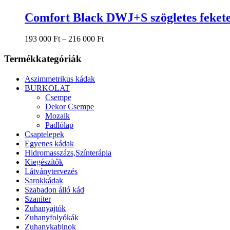
a
terméknek
Comfort Black DWJ+S szögletes feket
több
variációja
Ártartomány:
193 000
Ft
–
216 000
Ft
van.
193
A
000 Ft
Termékkategóriák
változatok
-
a
216
termékoldalon
Aszimmetrikus kádak
000 Ft
választhatók
BURKOLAT
ki
Csempe
Dekor Csempe
Mozaik
Padlólap
Csaptelepek
Egyenes kádak
Hidromasszázs,Színterápia
Kiegészítők
Látványtervezés
Sarokkádak
Szabadon álló kád
Szaniter
Zuhanyajtók
Zuhanyfolyókák
Zuhanykabinok