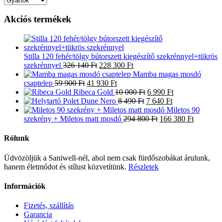
Akciós termékek
Stilla 120 fehér/tölgy bútorszett kiegészítő szekrénnyel+tükrös
Original
Current
szekrénnyel
326 140
Ft
228 300
Ft
price
price
Mamba magas mosdó
Original
was:
Current
is:
csaptelep
59 900
Ft
41 930
Ft
price
326
price
228
Original
Current
Ribeca Gold
10 000
Ft
6 990
Ft
was:
140 Ft.
is:
300 Ft.
Original
price
Current
price
Polet Dune Nero
8 490
Ft
7 640
Ft
59
41
price
was:
price
is:
Miletos 90
900 Ft.
930 Ft.
was:
10
Original
is:
6
Current
szekrény + Miletos matt mosdó
294 800
Ft
166 380
Ft
8
000 Ft.
price
7
990 Ft.
price
490 Ft.
was:
640 Ft.
is:
Rólunk
294
166
800 Ft.
380 Ft.
Üdvözöljük a Saniwell-nél, ahol nem csak fürdőszobákat árulunk,
hanem életmódot és stílust közvetítünk.
Részletek
Információk
Fizetés, szállítás
Garancia