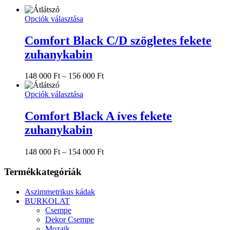
Ennek
Opciók választása
a
terméknek
Comfort Black C/D szögletes fekete
több
zuhanykabin
variációja
van.
A
Ártartomány:
148 000
Ft
–
156 000
Ft
változatok
148
a
Ennek
000 Ft
Opciók választása
termékoldalon
a
-
választhatók
terméknek
156
Comfort Black A íves fekete
ki
több
000 Ft
zuhanykabin
variációja
van.
A
Ártartomány:
148 000
Ft
–
154 000
Ft
változatok
148
a
000 Ft
Termékkategóriák
termékoldalon
-
választhatók
154
Aszimmetrikus kádak
ki
000 Ft
BURKOLAT
Csempe
Dekor Csempe
Mozaik