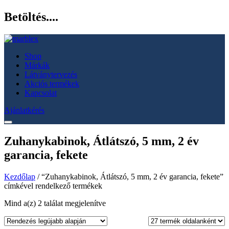
Betöltés....
Shop
Márkák
Látványtervezés
Akciós termékek
Kapcsolat
Ajánlatkérés
Zuhanykabinok, Átlátszó, 5 mm, 2 év
garancia, fekete
Kezdőlap
/ “Zuhanykabinok, Átlátszó, 5 mm, 2 év garancia, fekete”
címkével rendelkező termékek
Sorted
Mind a(z) 2 találat megjelenítve
by
latest