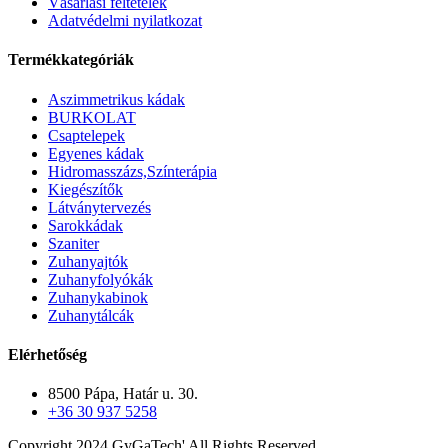
Vásárlási feltételek
Adatvédelmi nyilatkozat
Termékkategóriák
Aszimmetrikus kádak
BURKOLAT
Csaptelepek
Egyenes kádak
Hidromasszázs,Színterápia
Kiegészítők
Látványtervezés
Sarokkádak
Szaniter
Zuhanyajtók
Zuhanyfolyókák
Zuhanykabinok
Zuhanytálcák
Elérhetőség
8500 Pápa, Határ u. 30.
+36 30 937 5258
Copyright 2024 GyGaTech' All Rights Reserved.