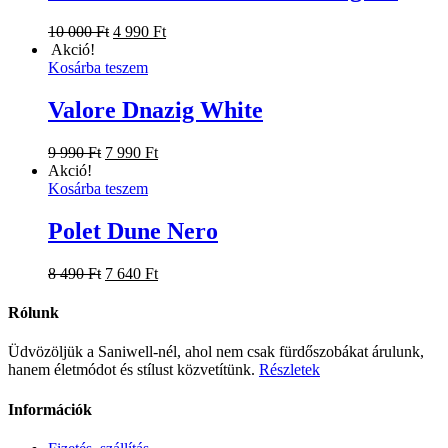
Original
Current
10 000
Ft
4 990
Ft
price
price
Akció!
was:
is:
Kosárba teszem
10
4
000 Ft.
990 Ft.
Valore Dnazig White
Original
Current
9 990
Ft
7 990
Ft
price
price
Akció!
was:
is:
Kosárba teszem
9
7
990 Ft.
990 Ft.
Polet Dune Nero
Original
Current
8 490
Ft
7 640
Ft
price
price
was:
is:
Rólunk
8
7
490 Ft.
640 Ft.
Üdvözöljük a Saniwell-nél, ahol nem csak fürdőszobákat árulunk,
hanem életmódot és stílust közvetítünk.
Részletek
Információk