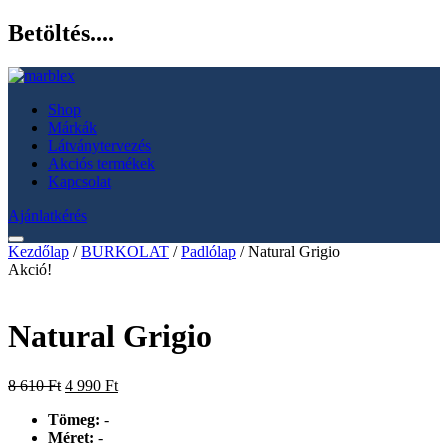
Betöltés....
Shop
Márkák
Látványtervezés
Akciós termékek
Kapcsolat
Ajánlatkérés
Kezdőlap
/
BURKOLAT
/
Padlólap
/ Natural Grigio
Akció!
Natural Grigio
Original
Current
8 610
Ft
4 990
Ft
price
price
Tömeg:
-
was:
is:
Méret:
-
8
4