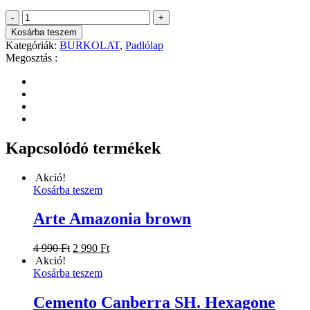
610 Ft.
990 Ft.
Natural
-
+
Grigio
Kosárba teszem
mennyiség
Kategóriák:
BURKOLAT
,
Padlólap
Megosztás :
Kapcsolódó termékek
Akció!
Kosárba teszem
Arte Amazonia brown
Original
Current
4 990
Ft
2 990
Ft
price
price
Akció!
was:
is:
Kosárba teszem
4
2
990 Ft.
990 Ft.
Cemento Canberra SH. Hexagone