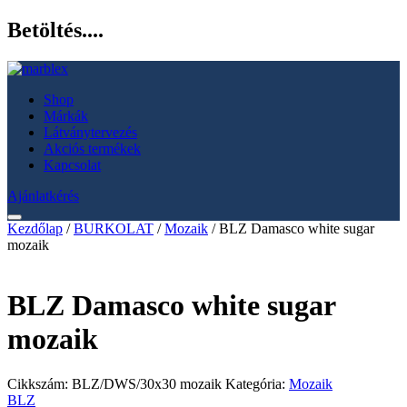
Betöltés....
Shop
Márkák
Látványtervezés
Akciós termékek
Kapcsolat
Ajánlatkérés
Kezdőlap
/
BURKOLAT
/
Mozaik
/ BLZ Damasco white sugar
mozaik
BLZ Damasco white sugar
mozaik
Cikkszám:
BLZ/DWS/30x30 mozaik
Kategória:
Mozaik
BLZ