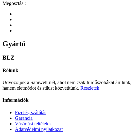
Megosztás :
Gyártó
BLZ
Rólunk
Üdvözöljük a Saniwell-nél, ahol nem csak fürdőszobákat árulunk,
hanem életmódot és stílust közvetítünk.
Részletek
Információk
Fizetés, szállítás
Garancia
Vásárlási feltételek
Adatvédelmi nyilatkozat