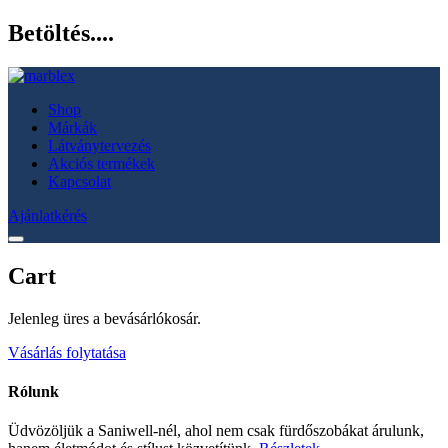
Betöltés....
Shop
Márkák
Látványtervezés
Akciós termékek
Kapcsolat
Ajánlatkérés
Cart
Jelenleg üres a bevásárlókosár.
Vásárlás folytatása
Rólunk
Üdvözöljük a Saniwell-nél, ahol nem csak fürdőszobákat árulunk,