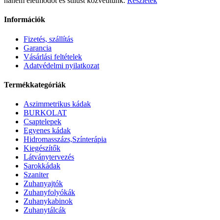
hanem életmódot és stílust közvetítünk.
Részletek
Információk
Fizetés, szállítás
Garancia
Vásárlási feltételek
Adatvédelmi nyilatkozat
Termékkategóriák
Aszimmetrikus kádak
BURKOLAT
Csaptelepek
Egyenes kádak
Hidromasszázs,Színterápia
Kiegészítők
Látványtervezés
Sarokkádak
Szaniter
Zuhanyajtók
Zuhanyfolyókák
Zuhanykabinok
Zuhanytálcák