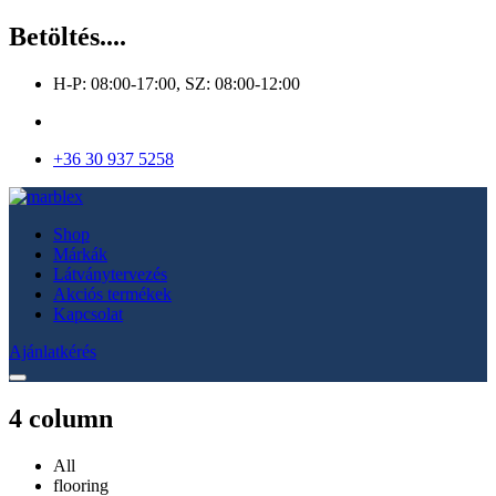
Betöltés....
H-P: 08:00-17:00, SZ: 08:00-12:00
+36 30 937 5258
Shop
Márkák
Látványtervezés
Akciós termékek
Kapcsolat
Ajánlatkérés
4 column
All
flooring