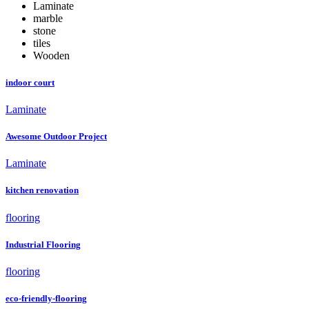
Laminate
marble
stone
tiles
Wooden
indoor court
Laminate
Awesome Outdoor Project
Laminate
kitchen renovation
flooring
Industrial Flooring
flooring
eco-friendly-flooring