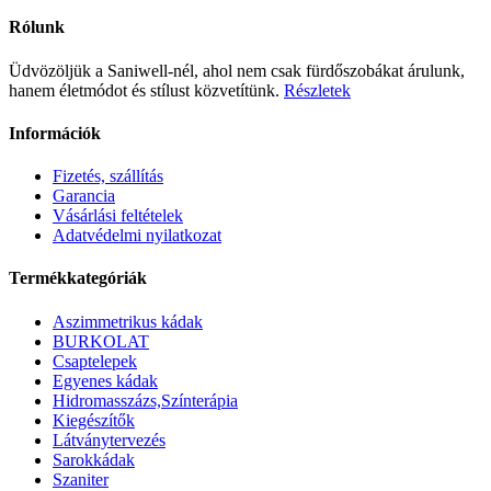
Rólunk
Üdvözöljük a Saniwell-nél, ahol nem csak fürdőszobákat árulunk,
hanem életmódot és stílust közvetítünk.
Részletek
Információk
Fizetés, szállítás
Garancia
Vásárlási feltételek
Adatvédelmi nyilatkozat
Termékkategóriák
Aszimmetrikus kádak
BURKOLAT
Csaptelepek
Egyenes kádak
Hidromasszázs,Színterápia
Kiegészítők
Látványtervezés
Sarokkádak
Szaniter