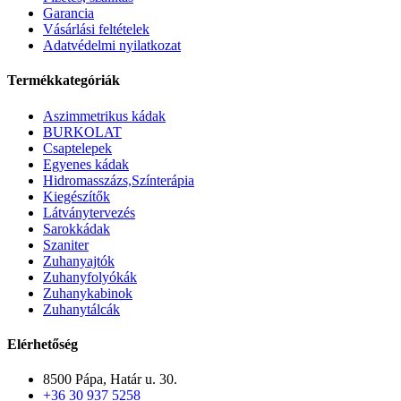
Garancia
Vásárlási feltételek
Adatvédelmi nyilatkozat
Termékkategóriák
Aszimmetrikus kádak
BURKOLAT
Csaptelepek
Egyenes kádak
Hidromasszázs,Színterápia
Kiegészítők
Látványtervezés
Sarokkádak
Szaniter
Zuhanyajtók
Zuhanyfolyókák
Zuhanykabinok
Zuhanytálcák
Elérhetőség
8500 Pápa, Határ u. 30.
+36 30 937 5258