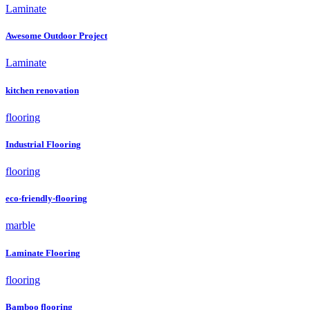
Laminate
Awesome Outdoor Project
Laminate
kitchen renovation
flooring
Industrial Flooring
flooring
eco-friendly-flooring
marble
Laminate Flooring
flooring
Bamboo flooring