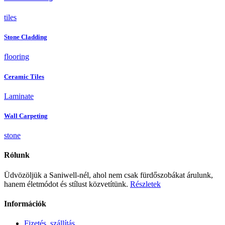
tiles
Stone Cladding
flooring
Ceramic Tiles
Laminate
Wall Carpeting
stone
Rólunk
Üdvözöljük a Saniwell-nél, ahol nem csak fürdőszobákat árulunk,
hanem életmódot és stílust közvetítünk.
Részletek
Információk
Fizetés, szállítás