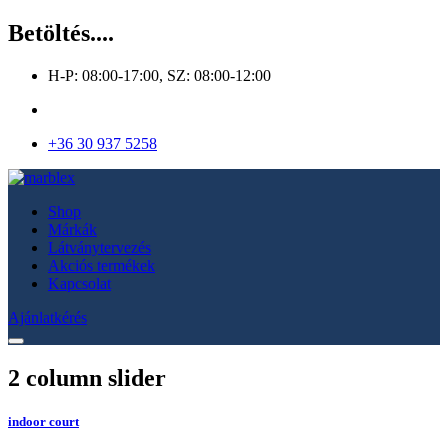
Betöltés....
H-P: 08:00-17:00, SZ: 08:00-12:00
+36 30 937 5258
Shop
Márkák
Látványtervezés
Akciós termékek
Kapcsolat
Ajánlatkérés
2 column slider
indoor court